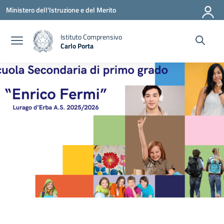
Vai ai contenuti
Vai al menu di navigazione
Vai al footer
Ministero dell'Istruzione e del Merito
Istituto Comprensivo
Carlo Porta
— Visita la pagina iniziale della scuola