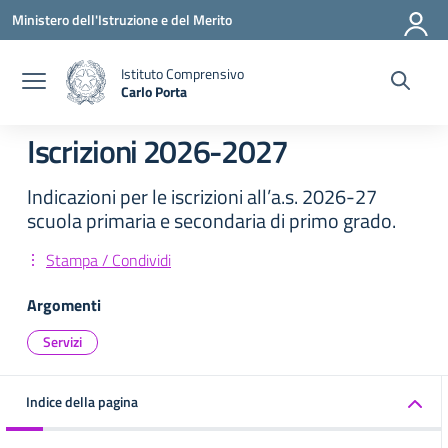
Vai ai contenuti
Vai al menu di navigazione
Vai al footer
Ministero dell'Istruzione e del Merito
Istituto Comprensivo
Carlo Porta
— Visita la pagina iniziale della scuola
Iscrizioni 2026-2027
Indicazioni per le iscrizioni all’a.s. 2026-27
scuola primaria e secondaria di primo grado.
Stampa / Condividi
Argomenti
Servizi
Indice della pagina