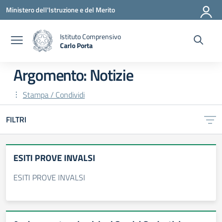
Vai ai contenuti
Vai al menu di navigazione
Vai al footer
Ministero dell'Istruzione e del Merito
Istituto Comprensivo
Carlo Porta
— Visita la pagina iniziale della scuola
Argomento: Notizie
Stampa / Condividi
FILTRI
ESITI PROVE INVALSI
ESITI PROVE INVALSI