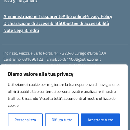
Tutti gli argomenti
Amministrazione Trasparente
Albo online
Privacy Policy
Dichiarazione di accessibilità
Obiettivi di accessibilità
Note Legali
Crediti
Indirizzo:
Piazzale Carlo Porta, 14 - 22040 Lurago d'Erba (CO)
Centralino:
031696123
Email:
coic84100t@istruzione.it
Posta elettronica certificata (PEC):
coic84100t@pec.istruzione.it
Diamo valore alla tua privacy
Codice fiscale: 82002040135
Codice meccanografico:
COIC84100T
Utilizziamo i cookie per migliorare la tua esperienza di navigazione,
Codice unico di fatturazione (CUF): UFKWZ7
offrirti pubblicità o contenuti personalizzati e analizzare il nostro
traffico. Cliccando “Accetta tutti”, acconsenti al nostro utilizzo dei
cookie.
Idea e progetto di Designers Italia
Personalizza
Rifiuta tutto
Accettare tutto