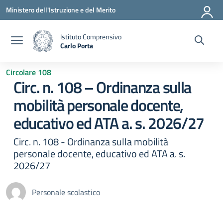
Vai ai contenuti
Vai al menu di navigazione
Vai al footer
Ministero dell'Istruzione e del Merito
Istituto Comprensivo
Carlo Porta
— Visita la pagina iniziale della scuola
Circolare 108
Circ. n. 108 – Ordinanza sulla
mobilità personale docente,
educativo ed ATA a. s. 2026/27
Circ. n. 108 - Ordinanza sulla mobilità
personale docente, educativo ed ATA a. s.
2026/27
Personale scolastico