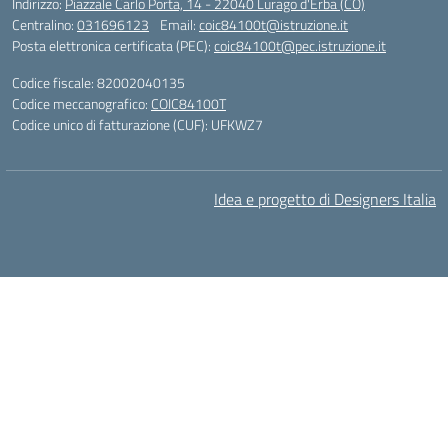
Indirizzo:
Piazzale Carlo Porta, 14 - 22040 Lurago d'Erba (CO)
Centralino:
031696123
Email:
coic84100t@istruzione.it
Posta elettronica certificata (PEC):
coic84100t@pec.istruzione.it
Codice fiscale: 82002040135
Codice meccanografico:
COIC84100T
Codice unico di fatturazione (CUF): UFKWZ7
Idea e progetto di Designers Italia