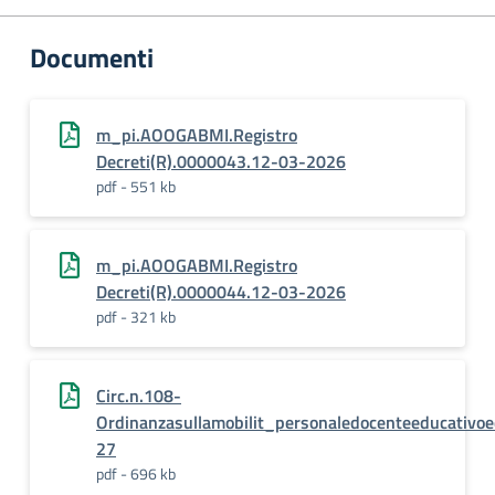
Documenti
m_pi.AOOGABMI.Registro
Decreti(R).0000043.12-03-2026
pdf - 551 kb
m_pi.AOOGABMI.Registro
Decreti(R).0000044.12-03-2026
pdf - 321 kb
Circ.n.108-
Ordinanzasullamobilit_personaledocenteeducativo
27
pdf - 696 kb