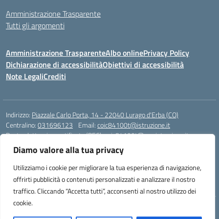
Amministrazione Trasparente
Tutti gli argomenti
Amministrazione Trasparente
Albo online
Privacy Policy
Dichiarazione di accessibilità
Obiettivi di accessibilità
Note Legali
Crediti
Indirizzo:
Piazzale Carlo Porta, 14 - 22040 Lurago d'Erba (CO)
Centralino:
031696123
Email:
coic84100t@istruzione.it
Posta elettronica certificata (PEC):
coic84100t@pec.istruzione.it
Diamo valore alla tua privacy
Codice fiscale: 82002040135
Codice meccanografico:
COIC84100T
Utilizziamo i cookie per migliorare la tua esperienza di navigazione,
Codice unico di fatturazione (CUF): UFKWZ7
offrirti pubblicità o contenuti personalizzati e analizzare il nostro
traffico. Cliccando “Accetta tutti”, acconsenti al nostro utilizzo dei
cookie.
Idea e progetto di Designers Italia