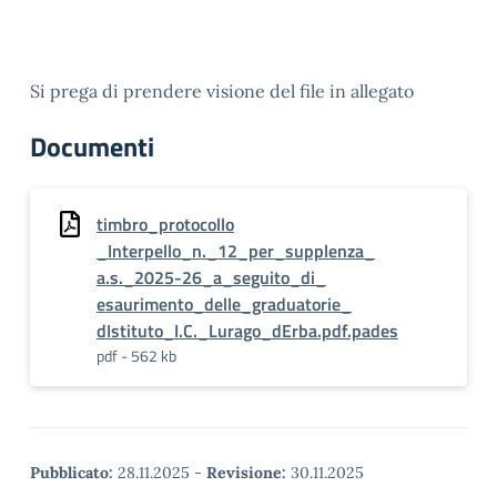
Si prega di prendere visione del file in allegato
Documenti
timbro_protocollo
_Interpello_n._12_per_supplenza_
a.s._2025-26_a_seguito_di_
esaurimento_delle_graduatorie_
dIstituto_I.C._Lurago_dErba.pdf.pades
pdf - 562 kb
Pubblicato:
28.11.2025
-
Revisione:
30.11.2025