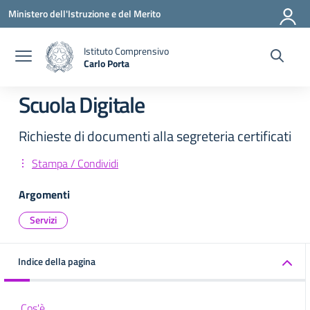
Vai ai contenuti
Vai al menu di navigazione
Vai al footer
Ministero dell'Istruzione e del Merito
Istituto Comprensivo
Carlo Porta
— Visita la pagina iniziale della scuola
Scuola Digitale
Richieste di documenti alla segreteria certificati
Stampa / Condividi
Argomenti
Servizi
Indice della pagina
Cos'è