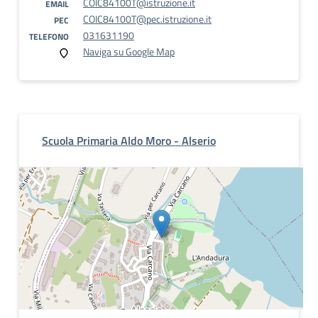
COIC84100T@istruzione.it
EMAIL
COIC84100T@pec.istruzione.it
PEC
031631190
TELEFONO
Naviga su Google Map
Scuola Primaria Aldo Moro - Alserio