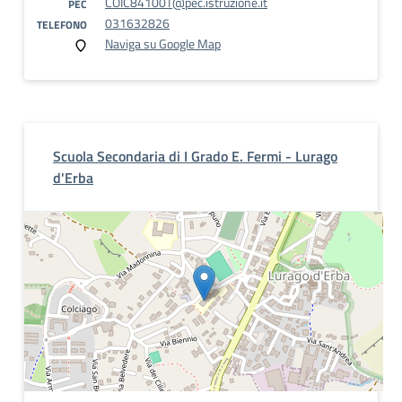
COIC84100T@pec.istruzione.it
PEC
031632826
TELEFONO
Naviga su Google Map
Scuola Secondaria di I Grado E. Fermi - Lurago
d'Erba