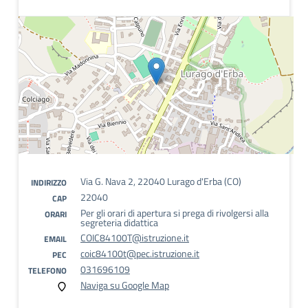
Via G. Nava 2, 22040 Lurago d'Erba (CO)
INDIRIZZO
22040
CAP
Per gli orari di apertura si prega di rivolgersi alla
ORARI
segreteria didattica
COIC84100T@istruzione.it
EMAIL
coic84100t@pec.istruzione.it
PEC
031696109
TELEFONO
Naviga su Google Map