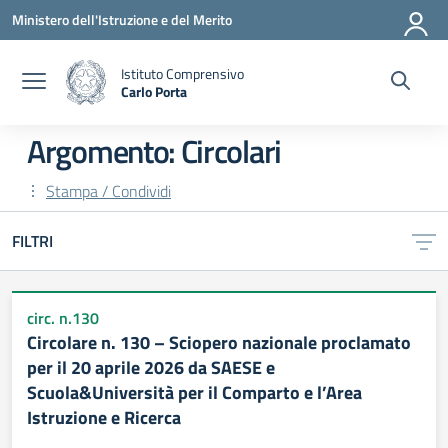
Vai ai contenuti
Vai al menu di navigazione
Vai al footer
Ministero dell'Istruzione e del Merito
Istituto Comprensivo
Carlo Porta
— Visita la pagina iniziale della scuola
Argomento: Circolari
Stampa / Condividi
FILTRI
circ. n.130
Circolare n. 130 – Sciopero nazionale proclamato
per il 20 aprile 2026 da SAESE e
Scuola&Università per il Comparto e l’Area
Istruzione e Ricerca