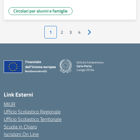
Circolari per alunni e famiglie
1
2
3
4
Pagina successiva
Istituto Comprensivo
Carlo Porta
Lurago d'Erba
— Visita la pagina iniziale della scuola
Link Esterni
MIUR
Ufficio Scolastico Regionale
Ufficio Scolastico Territoriale
Scuola in Chiaro
Iscrizioni On Line