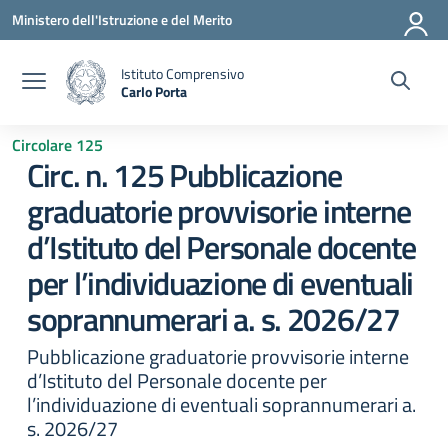
Vai ai contenuti
Vai al menu di navigazione
Vai al footer
Ministero dell'Istruzione e del Merito
Istituto Comprensivo
Carlo Porta
— Visita la pagina iniziale della scuola
Circolare 125
Circ. n. 125 Pubblicazione
graduatorie provvisorie interne
d’Istituto del Personale docente
per l’individuazione di eventuali
soprannumerari a. s. 2026/27
Pubblicazione graduatorie provvisorie interne
d’Istituto del Personale docente per
l’individuazione di eventuali soprannumerari a.
s. 2026/27