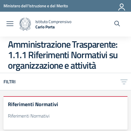
Vai ai contenuti
Vai al menu di navigazione
Vai al footer
Ministero dell'Istruzione e del Merito
Istituto Comprensivo
Carlo Porta
— Visita la pagina iniziale della scuola
Amministrazione Trasparente:
1.1.1 Riferimenti Normativi su
organizzazione e attività
FILTRI
Riferimenti Normativi
Riferimenti Normativi