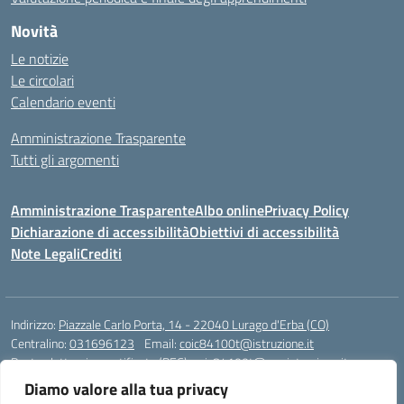
Novità
Le notizie
Le circolari
Calendario eventi
Amministrazione Trasparente
Tutti gli argomenti
Amministrazione Trasparente
Albo online
Privacy Policy
Dichiarazione di accessibilità
Obiettivi di accessibilità
Note Legali
Crediti
Indirizzo:
Piazzale Carlo Porta, 14 - 22040 Lurago d'Erba (CO)
Centralino:
031696123
Email:
coic84100t@istruzione.it
Posta elettronica certificata (PEC):
coic84100t@pec.istruzione.it
Diamo valore alla tua privacy
Codice fiscale: 82002040135