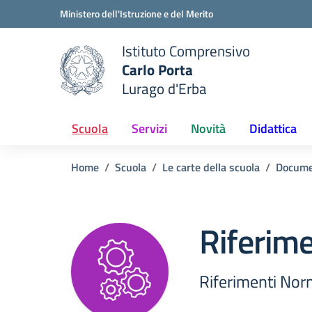
Vai ai contenuti
Vai al menu di navigazione
Vai al footer
Ministero dell'Istruzione e del Merito
Istituto Comprensivo
Carlo Porta
e della scuola
Lurago d'Erba
— Visita la pagina iniziale del
Scuola
Servizi
Novità
Didattica
Home
Scuola
Le carte della scuola
Docume
Riferime
Riferimenti Nor