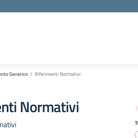
la scuola
nto Generico
Riferimenti Normativi
nti Normativi
mativi
T