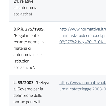
21, relative
all’autonomia
scolastica).
D.P.R. 275/1999:
http://www.normattiva.it/
“Regolamento
urn:nir:stato:decreto.del.pr
recante norme in
08;275%21vig=2013-04-
materia di
autonomia delle
istituzioni
scolastiche”.
L. 53/2003
: “Delega
https://www.normattiva.it
al Governo per la
urn:nir:stato:legge:2003-
definizione delle
norme generali