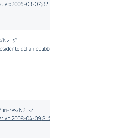
slativo:2005-03-
07;82
s/N2Ls?
esidente.della.r
epubblica:2006-04-
/uri-
res/N2Ls?
slativo:2008-04-
09;81%21vig=2013-