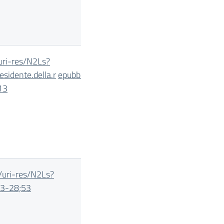
uri-
res/N2Ls?
esidente.della.r
epubblica:1999-03-
13
/uri-
res/N2Ls?
03-28;53