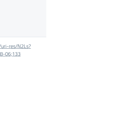
/uri-
res/N2Ls?
-08-06;133