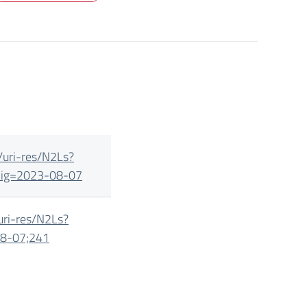
/uri-
res/N2Ls?
e!vig=2023-08-07
uri-
res/N2Ls?
-08-07;241