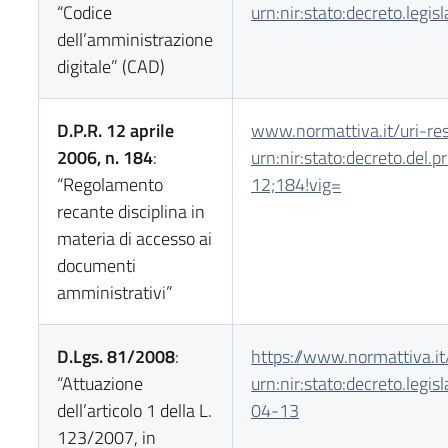
“Codice
urn:nir:stato:decreto.legi
dell’amministrazione
digitale” (CAD)
D.P.R. 12 aprile
www.normattiva.it/uri-
re
2006, n. 184
:
urn:nir:stato:decreto.del.pr
“Regolamento
12;184!vig=
recante disciplina in
materia di accesso ai
documenti
amministrativi”
D.Lgs. 81/2008
:
https://www.normattiva.it
“Attuazione
urn:nir:stato:decreto.legi
dell’articolo 1 della L.
04-13
123/2007, in