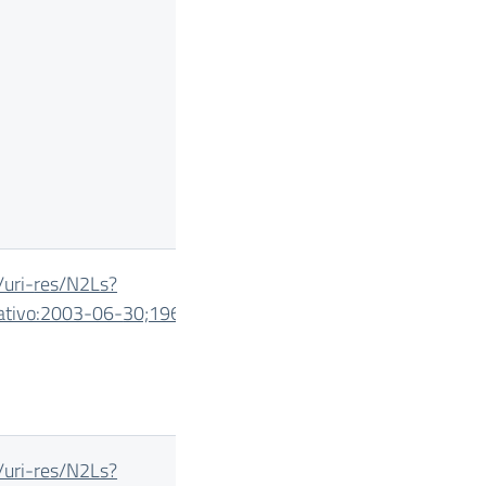
/uri-
res/N2Ls?
slativo:2003-06-
30;196
/uri-
res/N2Ls?