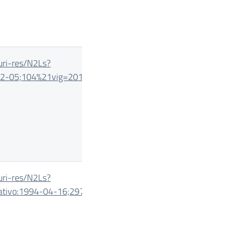
uri-
res/N2Ls?
02-
05;104%21vig=2013-04-13
uri-
res/N2Ls?
slativo:1994-04-
16;297