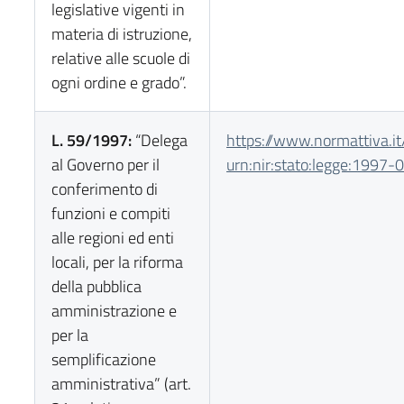
legislative vigenti in
materia di istruzione,
relative alle scuole di
ogni ordine e grado”.
L. 59/1997:
“Delega
https://www.normattiva.it
al Governo per il
urn:nir:stato:legge:1997-
conferimento di
funzioni e compiti
alle regioni ed enti
locali, per la riforma
della pubblica
amministrazione e
per la
semplificazione
amministrativa” (art.