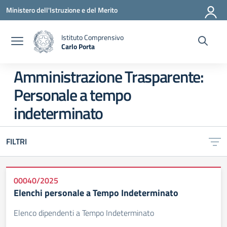
Vai ai contenuti
Vai al menu di navigazione
Vai al footer
Ministero dell'Istruzione e del Merito
Istituto Comprensivo
Carlo Porta
— Visita la pagina iniziale della scuola
Amministrazione Trasparente:
Personale a tempo
indeterminato
FILTRI
00040/2025
Elenchi personale a Tempo Indeterminato
Elenco dipendenti a Tempo Indeterminato