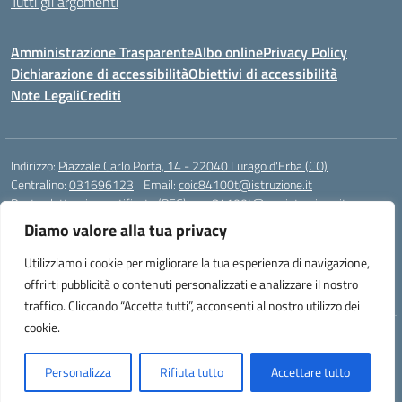
Tutti gli argomenti
Amministrazione Trasparente
Albo online
Privacy Policy
Dichiarazione di accessibilità
Obiettivi di accessibilità
Note Legali
Crediti
Indirizzo:
Piazzale Carlo Porta, 14 - 22040 Lurago d'Erba (CO)
Centralino:
031696123
Email:
coic84100t@istruzione.it
Posta elettronica certificata (PEC):
coic84100t@pec.istruzione.it
Diamo valore alla tua privacy
Codice fiscale: 82002040135
Codice meccanografico:
COIC84100T
Utilizziamo i cookie per migliorare la tua esperienza di navigazione,
Codice unico di fatturazione (CUF): UFKWZ7
offrirti pubblicità o contenuti personalizzati e analizzare il nostro
traffico. Cliccando “Accetta tutti”, acconsenti al nostro utilizzo dei
cookie.
Idea e progetto di Designers Italia
Personalizza
Rifiuta tutto
Accettare tutto