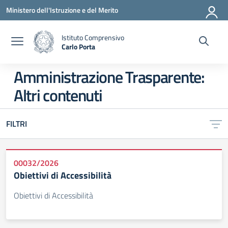
Vai ai contenuti
Vai al menu di navigazione
Vai al footer
Ministero dell'Istruzione e del Merito
Istituto Comprensivo
Carlo Porta
— Visita la pagina iniziale della scuola
Amministrazione Trasparente:
Altri contenuti
FILTRI
00032/2026
Obiettivi di Accessibilità
Obiettivi di Accessibilità