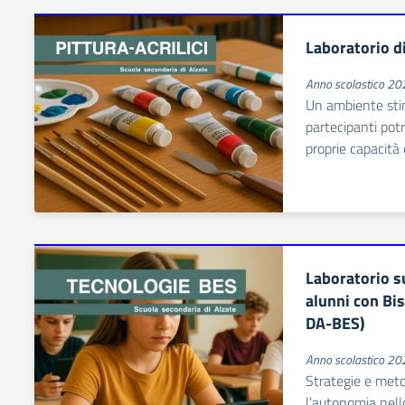
Laboratorio di 
Anno scolastico 2
Un ambiente stim
partecipanti pot
proprie capacità
Laboratorio s
alunni con Bis
DA-BES)
Anno scolastico 2
Strategie e met
l’autonomia nello