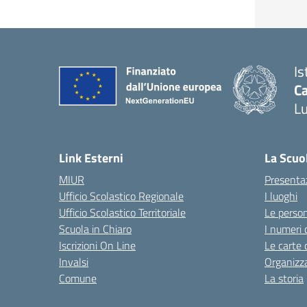
Is
Ca
L
— 
Link Esterni
La Scuo
MIUR
Presenta
Ufficio Scolastico Regionale
I luoghi
Ufficio Scolastico Territoriale
Le perso
Scuola in Chiaro
I numeri 
Iscrizioni On Line
Le carte 
Invalsi
Organizz
Comune
La storia