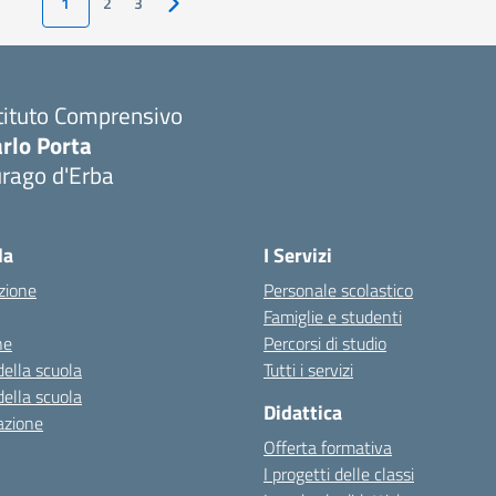
1
2
3
Pagina successiva
tituto Comprensivo
rlo Porta
urago d'Erba
Visita la pagina iniziale della scuola
la
I Servizi
zione
Personale scolastico
Famiglie e studenti
ne
Percorsi di studio
della scuola
Tutti i servizi
della scuola
Didattica
azione
Offerta formativa
I progetti delle classi