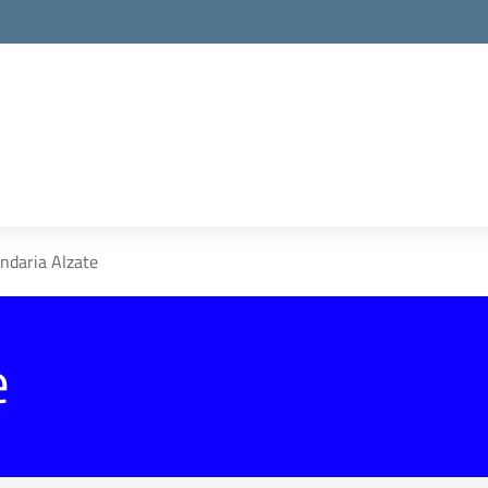
la scuola
ndaria Alzate
e