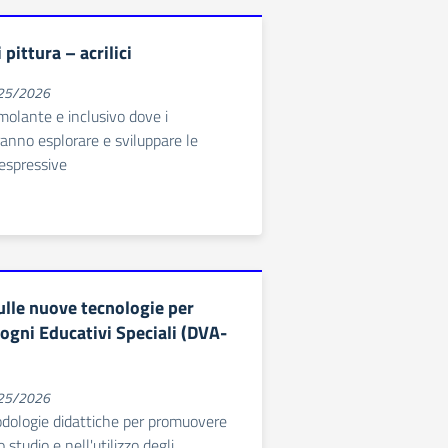
pittura – acrilici
025/2026
olante e inclusivo dove i
ranno esplorare e sviluppare le
 espressive
ulle nuove tecnologie per
ogni Educativi Speciali (DVA-
025/2026
odologie didattiche per promuovere
 studio e nell'utilizzo degli