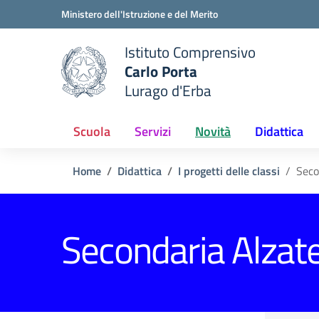
Vai ai contenuti
Vai al menu di navigazione
Vai al footer
Ministero dell'Istruzione e del Merito
Istituto Comprensivo
Carlo Porta
e della scuola
Lurago d'Erba
— Visita la pagina iniziale del
Scuola
Servizi
Novità
Didattica
Home
Didattica
I progetti delle classi
Seco
Secondaria Alzat