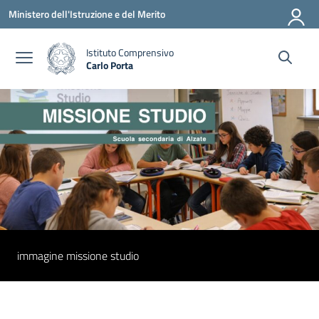
Vai ai contenuti
Vai al menu di navigazione
Vai al footer
Ministero dell'Istruzione e del Merito
Istituto Comprensivo
Carlo Porta
— Visita la pagina iniziale della scuola
immagine missione studio