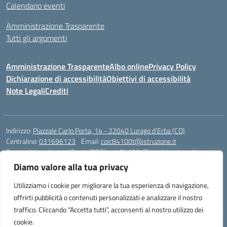
Calendario eventi
Amministrazione Trasparente
Tutti gli argomenti
Amministrazione Trasparente
Albo online
Privacy Policy
Dichiarazione di accessibilità
Obiettivi di accessibilità
Note Legali
Crediti
Indirizzo:
Piazzale Carlo Porta, 14 - 22040 Lurago d'Erba (CO)
Centralino:
031696123
Email:
coic84100t@istruzione.it
Posta elettronica certificata (PEC):
coic84100t@pec.istruzione.it
Diamo valore alla tua privacy
Codice fiscale: 82002040135
Codice meccanografico:
COIC84100T
Utilizziamo i cookie per migliorare la tua esperienza di navigazione,
Codice unico di fatturazione (CUF): UFKWZ7
offrirti pubblicità o contenuti personalizzati e analizzare il nostro
traffico. Cliccando “Accetta tutti”, acconsenti al nostro utilizzo dei
cookie.