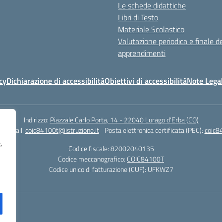
Le schede didattiche
Libri di Testo
Materiale Scolastico
Valutazione periodica e finale de
apprendimenti
cy
Dichiarazione di accessibilità
Obiettivi di accessibilità
Note Legal
Indirizzo:
Piazzale Carlo Porta, 14 - 22040 Lurago d'Erba (CO)
3
Email:
coic84100t@istruzione.it
Posta elettronica certificata (PEC):
coic8
,
Codice fiscale: 82002040135
Codice meccanografico:
COIC84100T
Codice unico di fatturazione (CUF): UFKWZ7