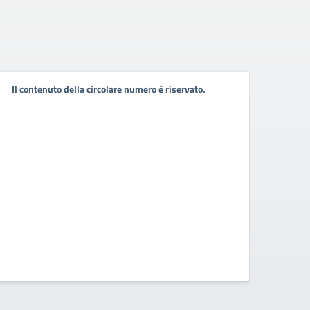
Decr
Il contenuto della circolare numero è riservato.
perm
Decreto
monitor
contra
sensi 