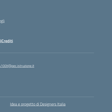
gli
i
Crediti
4100t@pec.istruzione.it
Idea e progetto di Designers Italia