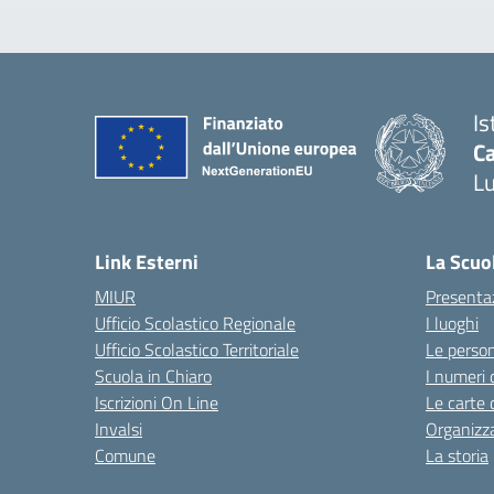
Is
Ca
L
— 
Link Esterni
La Scuo
MIUR
Presenta
Ufficio Scolastico Regionale
I luoghi
Ufficio Scolastico Territoriale
Le perso
Scuola in Chiaro
I numeri 
Iscrizioni On Line
Le carte 
Invalsi
Organizz
Comune
La storia