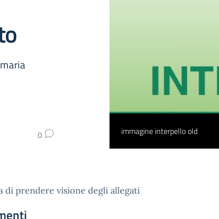
to
imaria
immagine interpello old
0
a di prendere visione degli allegati
menti