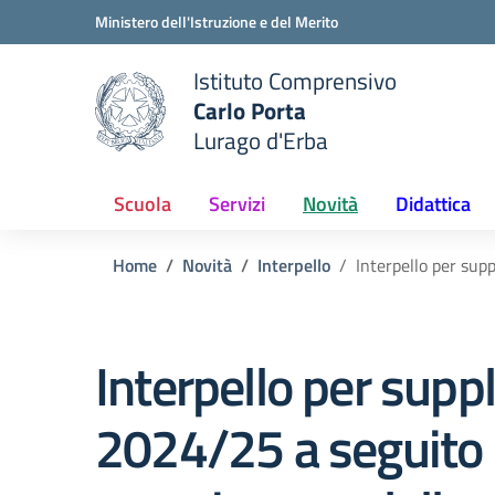
Vai ai contenuti
Vai al menu di navigazione
Vai al footer
Ministero dell'Istruzione e del Merito
Istituto Comprensivo
Carlo Porta
e della scuola
Lurago d'Erba
— Visita la pagina iniziale del
Scuola
Servizi
Novità
Didattica
Home
Novità
Interpello
Interpello per sup
Interpello per suppl
2024/25 a seguito 