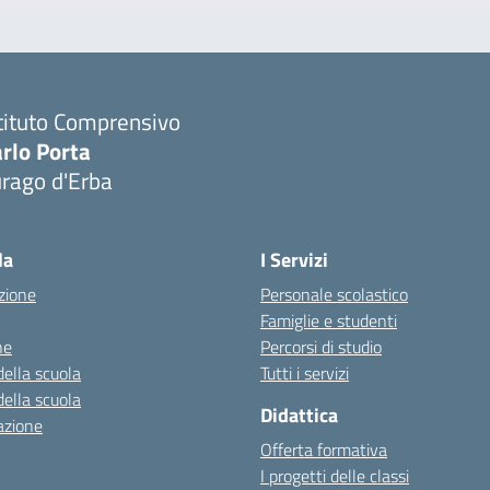
tituto Comprensivo
rlo Porta
urago d'Erba
Visita la pagina iniziale della scuola
la
I Servizi
zione
Personale scolastico
Famiglie e studenti
ne
Percorsi di studio
della scuola
Tutti i servizi
della scuola
Didattica
azione
Offerta formativa
I progetti delle classi