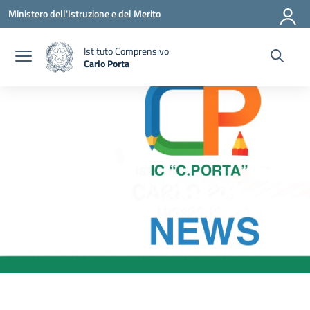
Vai ai contenuti
Vai al menu di navigazione
Vai al footer
Ministero dell'Istruzione e del Merito
Istituto Comprensivo
Carlo Porta
— Visita la pagina iniziale della scuola