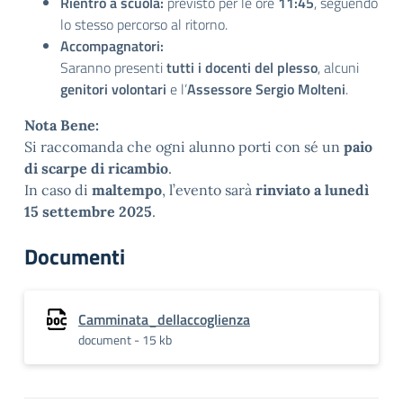
Rientro a scuola:
previsto per le ore
11:45
, seguendo
lo stesso percorso al ritorno.
Accompagnatori:
Saranno presenti
tutti i docenti del plesso
, alcuni
genitori volontari
e l’
Assessore Sergio Molteni
.
Nota Bene:
Si raccomanda che ogni alunno porti con sé un
paio
di scarpe di ricambio
.
In caso di
maltempo
, l’evento sarà
rinviato a lunedì
15 settembre 2025
.
Documenti
Camminata_dellaccoglienza
document - 15 kb