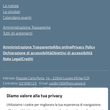
Le notizie
Le circolari
Calendario eventi
Amministrazione Trasparente
Tutti gli argomenti
Amministrazione Trasparente
Albo online
Privacy Policy
Dichiarazione di accessibilità
Obiettivi di accessibilità
Note Legali
Crediti
Indirizzo:
Piazzale Carlo Porta, 14 - 22040 Lurago d'Erba (CO)
Centralino:
031696123
Email:
coic84100t@istruzione.it
Posta elettronica certificata (PEC):
coic84100t@pec.istruzione.it
Diamo valore alla tua privacy
Codice fiscale: 82002040135
Codice meccanografico:
COIC84100T
Utilizziamo i cookie per migliorare la tua esperienza di navigazione,
Codice unico di fatturazione (CUF): UFKWZ7