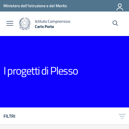
Vai ai contenuti
Vai al menu di navigazione
Vai al footer
Ministero dell'Istruzione e del Merito
Istituto Comprensivo
Carlo Porta
— Visita la pagina iniziale della scuola
I progetti di Plesso
FILTRI