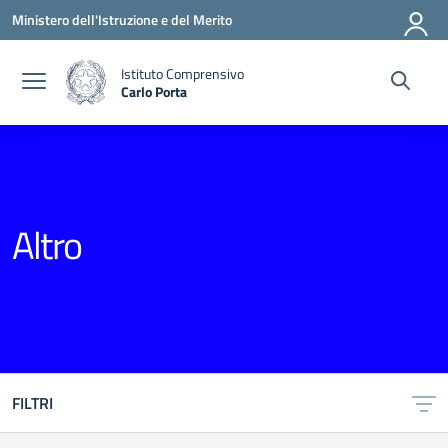
Vai ai contenuti
Vai al menu di navigazione
Vai al footer
Ministero dell'Istruzione e del Merito
Istituto Comprensivo
Carlo Porta
— Visita la pagina iniziale della scuola
Altro
FILTRI