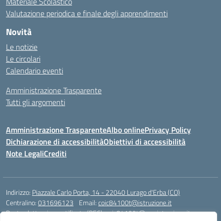
Materiale Scolastico
Valutazione periodica e finale degli apprendimenti
Novità
Le notizie
Le circolari
Calendario eventi
Amministrazione Trasparente
Tutti gli argomenti
Amministrazione Trasparente
Albo online
Privacy Policy
Dichiarazione di accessibilità
Obiettivi di accessibilità
Note Legali
Crediti
Indirizzo:
Piazzale Carlo Porta, 14 - 22040 Lurago d'Erba (CO)
Centralino:
031696123
Email:
coic84100t@istruzione.it
Posta elettronica certificata (PEC):
coic84100t@pec.istruzione.it