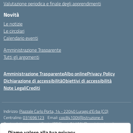
Valutazione periodica e finale degli apprendimenti
Novità
Le notizie
Le circolari
Calendario eventi
Amministrazione Trasparente
Tutti gli argomenti
Amministrazione Trasparente
Albo online
Privacy Policy
Dichiarazione di accessibilità
Obiettivi di accessibilità
Note Legali
Crediti
Indirizzo:
Piazzale Carlo Porta, 14 - 22040 Lurago d'Erba (CO)
Centralino:
031696123
Email:
coic84100t@istruzione.it
Posta elettronica certificata (PEC):
coic84100t@pec.istruzione.it
Diamo valore alla tua privacy