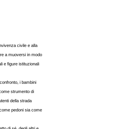
vivenza civile e alla 
rare a muoversi in modo 
e figure istituzionali 
confronto, i bambini 
come strumento di 
enti della strada 
 come pedoni sia come 
 di sé, degli altri e 