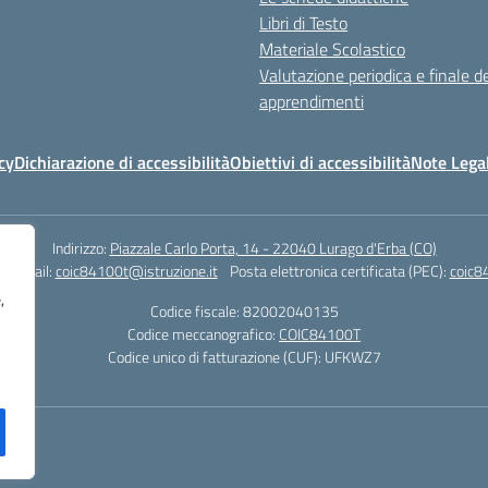
Libri di Testo
Materiale Scolastico
Valutazione periodica e finale de
apprendimenti
cy
Dichiarazione di accessibilità
Obiettivi di accessibilità
Note Legal
Indirizzo:
Piazzale Carlo Porta, 14 - 22040 Lurago d'Erba (CO)
3
Email:
coic84100t@istruzione.it
Posta elettronica certificata (PEC):
coic8
,
Codice fiscale: 82002040135
Codice meccanografico:
COIC84100T
Codice unico di fatturazione (CUF): UFKWZ7