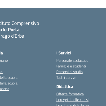
tituto Comprensivo
rlo Porta
urago d'Erba
Visita la pagina iniziale della scuola
la
I Servizi
zione
Personale scolastico
Famiglie e studenti
ne
Percorsi di studio
della scuola
Tutti i servizi
della scuola
Didattica
azione
Offerta formativa
I progetti delle classi
Le schede didattiche