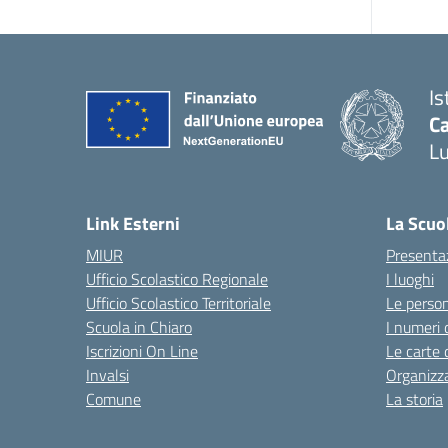
Is
Ca
L
— 
Link Esterni
La Scuo
MIUR
Presenta
Ufficio Scolastico Regionale
I luoghi
Ufficio Scolastico Territoriale
Le perso
Scuola in Chiaro
I numeri 
Iscrizioni On Line
Le carte 
Invalsi
Organizz
Comune
La storia