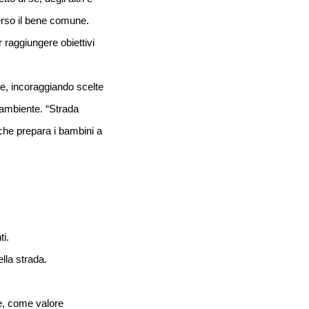
erso il bene comune. 
 raggiungere obiettivi 
one, incoraggiando scelte
l’ambiente. “Strada
he prepara i bambini a
i.
lla strada.
ose, come valore