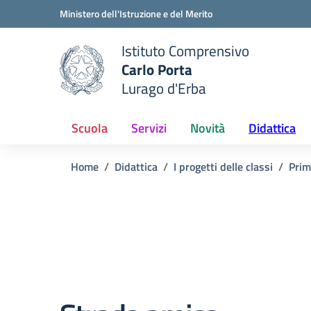
Vai ai contenuti
Vai al menu di navigazione
Vai al footer
Ministero dell'Istruzione e del Merito
Istituto Comprensivo
Carlo Porta
e della scuola
Lurago d'Erba
— Visita la pagina iniziale del
Scuola
Servizi
Novità
Didattica
Home
Didattica
I progetti delle classi
Prim