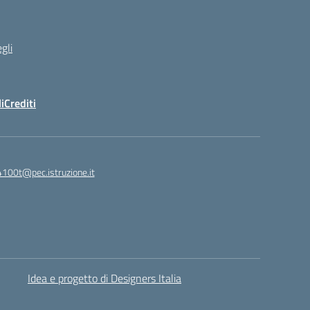
gli
i
Crediti
4100t@pec.istruzione.it
Idea e progetto di Designers Italia