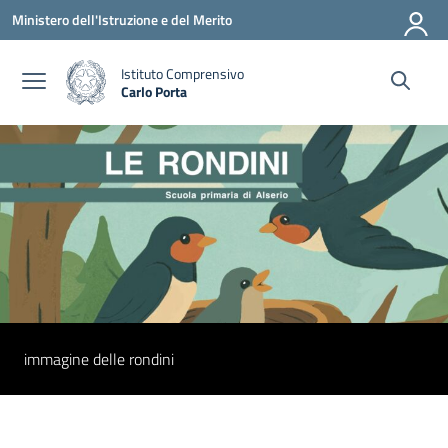
Vai ai contenuti
Vai al menu di navigazione
Vai al footer
Ministero dell'Istruzione e del Merito
Istituto Comprensivo
Carlo Porta
— Visita la pagina iniziale della scuola
immagine delle rondini