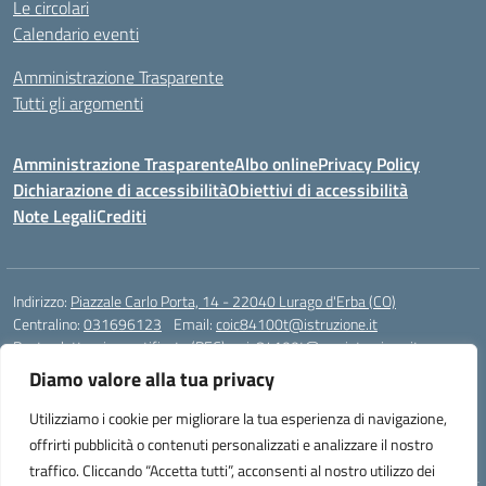
Le circolari
Calendario eventi
Amministrazione Trasparente
Tutti gli argomenti
Amministrazione Trasparente
Albo online
Privacy Policy
Dichiarazione di accessibilità
Obiettivi di accessibilità
Note Legali
Crediti
Indirizzo:
Piazzale Carlo Porta, 14 - 22040 Lurago d'Erba (CO)
Centralino:
031696123
Email:
coic84100t@istruzione.it
Posta elettronica certificata (PEC):
coic84100t@pec.istruzione.it
Diamo valore alla tua privacy
Codice fiscale: 82002040135
Codice meccanografico:
COIC84100T
Utilizziamo i cookie per migliorare la tua esperienza di navigazione,
Codice unico di fatturazione (CUF): UFKWZ7
offrirti pubblicità o contenuti personalizzati e analizzare il nostro
traffico. Cliccando “Accetta tutti”, acconsenti al nostro utilizzo dei