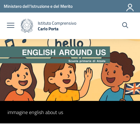
Vai ai contenuti
Vai al menu di navigazione
Vai al footer
Ministero dell'Istruzione e del Merito
Istituto Comprensivo
Carlo Porta
— Visita la pagina iniziale della scuola
immagine english about us