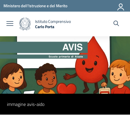
Vai ai contenuti
Vai al menu di navigazione
Vai al footer
Ministero dell'Istruzione e del Merito
Istituto Comprensivo
Carlo Porta
— Visita la pagina iniziale della scuola
immagine avis-aido