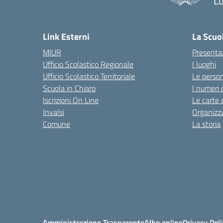
L
— 
Link Esterni
La Scuo
MIUR
Presenta
Ufficio Scolastico Regionale
I luoghi
Ufficio Scolastico Territoriale
Le perso
Scuola in Chiaro
I numeri 
Iscrizioni On Line
Le carte 
Invalsi
Organizz
Comune
La storia
Amministrazione Trasparente
Albo online
Privacy Poli