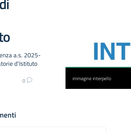
di
to
lenza a.s. 2025-
orie d’Istituto
immagine interpello
0
menti