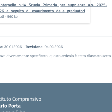
Interpello_n.14_Scuola_Primaria_per_supplenza_a.s._2025-
26_a_seguito_di_esaurimento_delle_graduatori
pdf - 560 kb
o:
30.01.2026
-
Revisione:
04.02.2026
ove diversamente specificato, questo articolo è stato rilasciato sott
tituto Comprensivo
rlo Porta