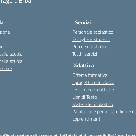
urago d'Erba
Visita la pagina iniziale della scuola
la
I Servizi
zione
Personale scolastico
Famiglie e studenti
ne
Percorsi di studio
della scuola
Tutti i servizi
della scuola
Didattica
azione
Offerta formativa
I progetti delle classi
Le schede didattiche
Libri di Testo
Materiale Scolastico
Valutazione periodica e finale de
apprendimenti
cy
Dichiarazione di accessibilità
Obiettivi di accessibilità
Note Legal