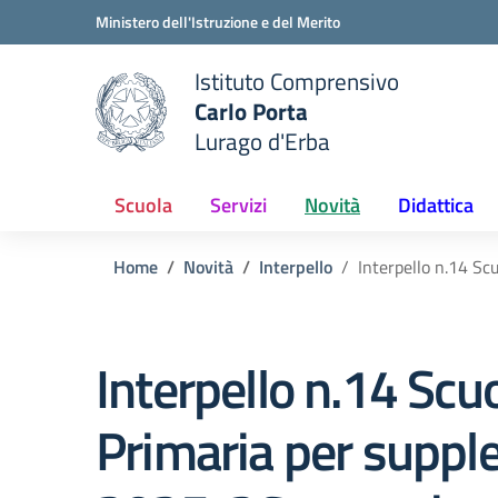
Vai ai contenuti
Vai al menu di navigazione
Vai al footer
Ministero dell'Istruzione e del Merito
Istituto Comprensivo
Carlo Porta
e della scuola
Lurago d'Erba
— Visita la pagina iniziale del
Scuola
Servizi
Novità
Didattica
Home
Novità
Interpello
Interpello n.14 Sc
Interpello n.14 Scu
Primaria per supple