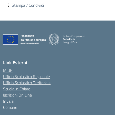
Stampa / Condividi
Istituto Comprensivo
Carlo Porta
Lurago d'Erba
— Visita la pagina iniziale della scuola
Link Esterni
MIUR
Ufficio Scolastico Regionale
Ufficio Scolastico Territoriale
Scuola in Chiaro
Iscrizioni On Line
Invalsi
Comune