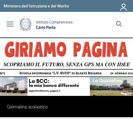
Vai ai contenuti
Vai al menu di navigazione
Vai al footer
Ministero dell'Istruzione e del Merito
Istituto Comprensivo
Carlo Porta
— Visita la pagina iniziale della scuola
Giornalino scolastico