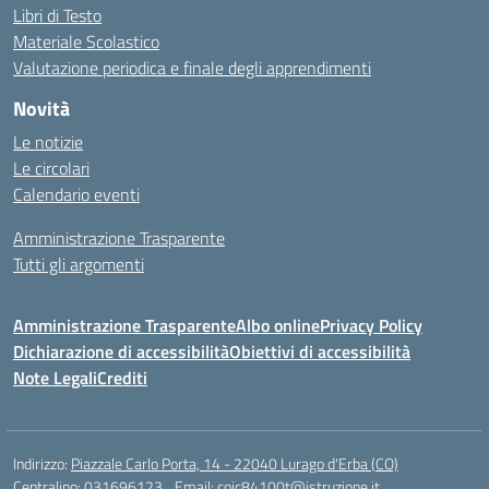
Libri di Testo
Materiale Scolastico
Valutazione periodica e finale degli apprendimenti
Novità
Le notizie
Le circolari
Calendario eventi
Amministrazione Trasparente
Tutti gli argomenti
Amministrazione Trasparente
Albo online
Privacy Policy
Dichiarazione di accessibilità
Obiettivi di accessibilità
Note Legali
Crediti
Indirizzo:
Piazzale Carlo Porta, 14 - 22040 Lurago d'Erba (CO)
Centralino:
031696123
Email:
coic84100t@istruzione.it