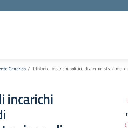
la scuola
nto Generico
Titolari di incarichi politici, di amministrazione, d
di incarichi
di
T