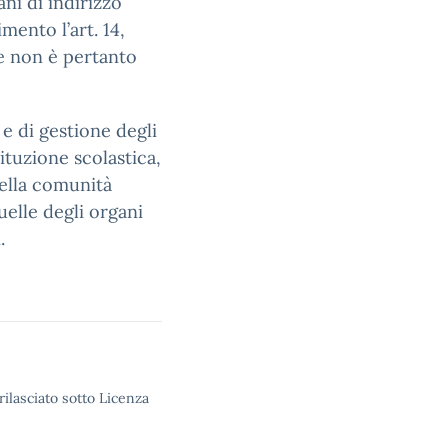
ni di indirizzo
mento l’art. 14,
e non è pertanto
 e di gestione degli
tituzione scolastica,
ella comunità
uelle degli organi
.
rilasciato sotto Licenza