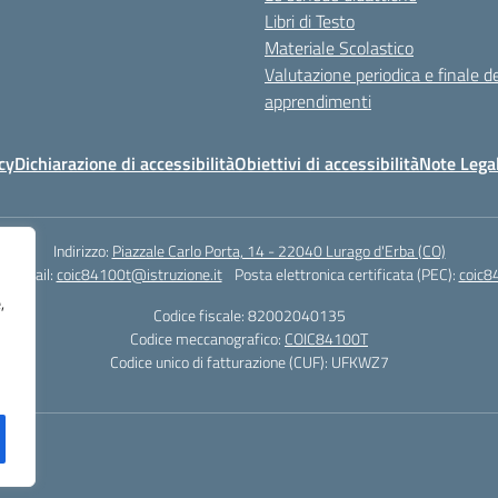
Libri di Testo
Materiale Scolastico
Valutazione periodica e finale de
apprendimenti
cy
Dichiarazione di accessibilità
Obiettivi di accessibilità
Note Legal
Indirizzo:
Piazzale Carlo Porta, 14 - 22040 Lurago d'Erba (CO)
3
Email:
coic84100t@istruzione.it
Posta elettronica certificata (PEC):
coic8
,
Codice fiscale: 82002040135
Codice meccanografico:
COIC84100T
Codice unico di fatturazione (CUF): UFKWZ7