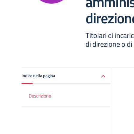
amminist
direzion
Titolari di incari
di direzione o d
Indice della pagina
Descrizione