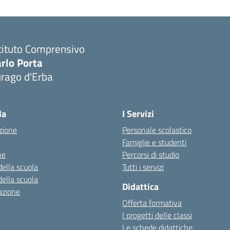
tituto Comprensivo
rlo Porta
urago d'Erba
Visita la pagina iniziale della scuola
la
I Servizi
zione
Personale scolastico
Famiglie e studenti
ne
Percorsi di studio
della scuola
Tutti i servizi
della scuola
Didattica
azione
Offerta formativa
I progetti delle classi
Le schede didattiche