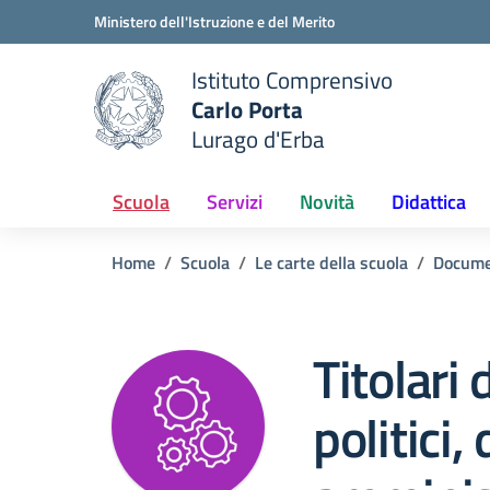
Vai ai contenuti
Vai al menu di navigazione
Vai al footer
Ministero dell'Istruzione e del Merito
Istituto Comprensivo
Carlo Porta
e della scuola
Lurago d'Erba
— Visita la pagina iniziale del
Scuola
Servizi
Novità
Didattica
Home
Scuola
Le carte della scuola
Docume
Titolari 
politici, 