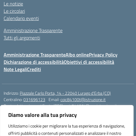
Le notizie
Le circolari
Calendario eventi
Amministrazione Trasparente
Tutti gli argomenti
Amministrazione Trasparente
Albo online
Privacy Policy
Dichiarazione di accessibilità
Obiettivi di accessibilità
Note Legali
Crediti
Indirizzo:
Piazzale Carlo Porta, 14 - 22040 Lurago d'Erba (CO)
Centralino:
031696123
Email:
coic84100t@istruzione.it
Posta elettronica certificata (PEC):
coic84100t@pec.istruzione.it
Diamo valore alla tua privacy
Codice fiscale: 82002040135
Codice meccanografico:
COIC84100T
Utilizziamo i cookie per migliorare la tua esperienza di navigazione,
Codice unico di fatturazione (CUF): UFKWZ7
offrirti pubblicità o contenuti personalizzati e analizzare il nostro