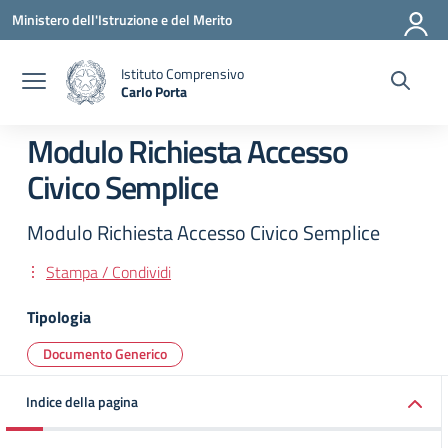
Vai ai contenuti
Vai al menu di navigazione
Vai al footer
Ministero dell'Istruzione e del Merito
Istituto Comprensivo
Carlo Porta
— Visita la pagina iniziale della scuola
Modulo Richiesta Accesso
Civico Semplice
Modulo Richiesta Accesso Civico Semplice
Stampa / Condividi
Tipologia
Documento Generico
Indice della pagina