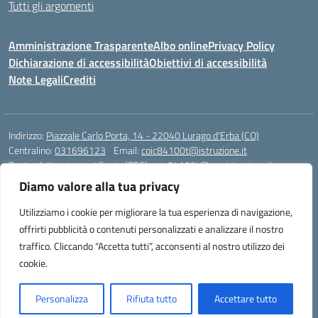
Tutti gli argomenti
Amministrazione Trasparente
Albo online
Privacy Policy
Dichiarazione di accessibilità
Obiettivi di accessibilità
Note Legali
Crediti
Indirizzo:
Piazzale Carlo Porta, 14 - 22040 Lurago d'Erba (CO)
Centralino:
031696123
Email:
coic84100t@istruzione.it
Posta elettronica certificata (PEC):
coic84100t@pec.istruzione.it
Diamo valore alla tua privacy
Codice fiscale: 82002040135
Codice meccanografico:
COIC84100T
Utilizziamo i cookie per migliorare la tua esperienza di navigazione,
Codice unico di fatturazione (CUF): UFKWZ7
offrirti pubblicità o contenuti personalizzati e analizzare il nostro
traffico. Cliccando “Accetta tutti”, acconsenti al nostro utilizzo dei
cookie.
Idea e progetto di Designers Italia
Personalizza
Rifiuta tutto
Accettare tutto