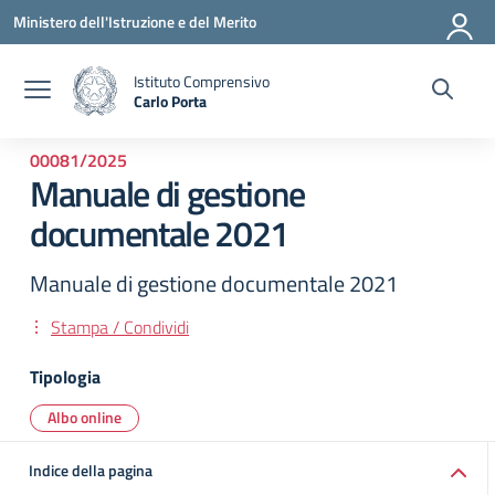
Vai ai contenuti
Vai al menu di navigazione
Vai al footer
Ministero dell'Istruzione e del Merito
Istituto Comprensivo
Carlo Porta
— Visita la pagina iniziale della scuola
00081/2025
Manuale di gestione
documentale 2021
Manuale di gestione documentale 2021
Stampa / Condividi
Tipologia
Albo online
Indice della pagina