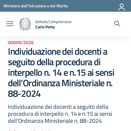
Vai ai contenuti
Vai al menu di navigazione
Vai al footer
Ministero dell'Istruzione e del Merito
Istituto Comprensivo
Carlo Porta
— Visita la pagina iniziale della scuola
00009/2026
Individuazione dei docenti a
seguito della procedura di
interpello n. 14 e n.15 ai sensi
dell’Ordinanza Ministeriale n.
88-2024
Individuazione dei docenti a seguito della
procedura di interpello n. 14 e n.15 ai sensi
dell'Ordinanza Ministeriale n. 88-2024