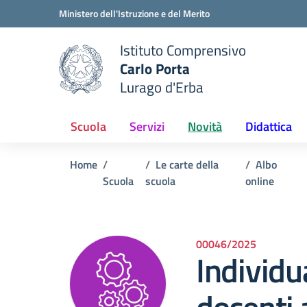
Vai ai contenuti
Vai al menu di navigazione
Vai al footer
Ministero dell'Istruzione e del Merito
Istituto Comprensivo
Carlo Porta
e della scuola
Lurago d'Erba
— Visita la pagina iniziale del
Scuola
Servizi
Novità
Didattica
Home
Le carte della
Albo
Scuola
scuola
online
00046/2025
Individu