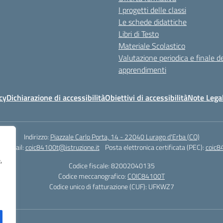
I progetti delle classi
Le schede didattiche
Libri di Testo
Materiale Scolastico
Valutazione periodica e finale de
apprendimenti
cy
Dichiarazione di accessibilità
Obiettivi di accessibilità
Note Legal
Indirizzo:
Piazzale Carlo Porta, 14 - 22040 Lurago d'Erba (CO)
3
Email:
coic84100t@istruzione.it
Posta elettronica certificata (PEC):
coic8
,
Codice fiscale: 82002040135
Codice meccanografico:
COIC84100T
Codice unico di fatturazione (CUF): UFKWZ7