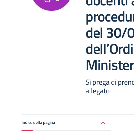
docenti 
procedur
del 30/
dell’Ord
Minister
Si prega di pren
allegato
Indice della pagina