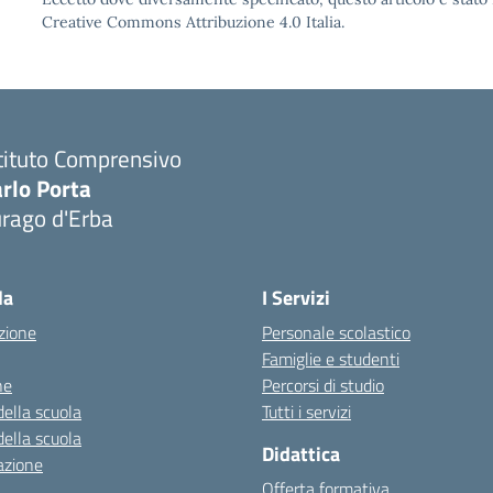
Creative Commons Attribuzione 4.0 Italia.
tituto Comprensivo
rlo Porta
urago d'Erba
Visita la pagina iniziale della scuola
la
I Servizi
zione
Personale scolastico
Famiglie e studenti
ne
Percorsi di studio
della scuola
Tutti i servizi
della scuola
Didattica
azione
Offerta formativa