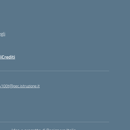
gli
i
Crediti
4100t@pec.istruzione.it