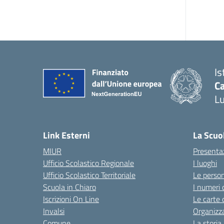
Is
Ca
L
— 
Link Esterni
La Scuo
MIUR
Presenta
Ufficio Scolastico Regionale
I luoghi
Ufficio Scolastico Territoriale
Le perso
Scuola in Chiaro
I numeri 
Iscrizioni On Line
Le carte 
Invalsi
Organizz
Comune
La storia