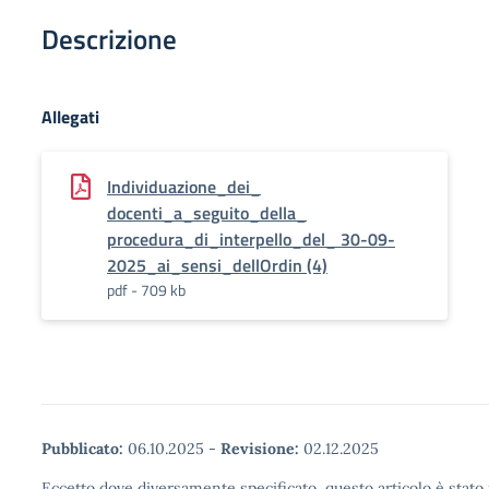
Descrizione
Allegati
Individuazione_dei_
docenti_a_seguito_della_
procedura_di_interpello_del_ 30-09-
2025_ai_sensi_dellOrdin (4)
pdf - 709 kb
Pubblicato:
06.10.2025
-
Revisione:
02.12.2025
Eccetto dove diversamente specificato, questo articolo è stato 