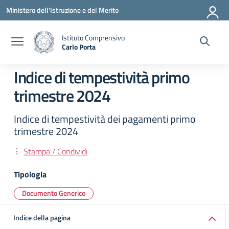
Vai ai contenuti
Vai al menu di navigazione
Vai al footer
Ministero dell'Istruzione e del Merito
Istituto Comprensivo
Carlo Porta
— Visita la pagina iniziale della scuola
Indice di tempestività primo
trimestre 2024
Indice di tempestività dei pagamenti primo
trimestre 2024
Stampa / Condividi
Tipologia
Documento Generico
Indice della pagina