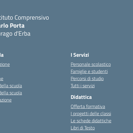
tituto Comprensivo
rlo Porta
urago d'Erba
Visita la pagina iniziale della scuola
la
I Servizi
zione
Personale scolastico
Famiglie e studenti
ne
Percorsi di studio
della scuola
Tutti i servizi
della scuola
Didattica
azione
Offerta formativa
I progetti delle classi
Le schede didattiche
Libri di Testo