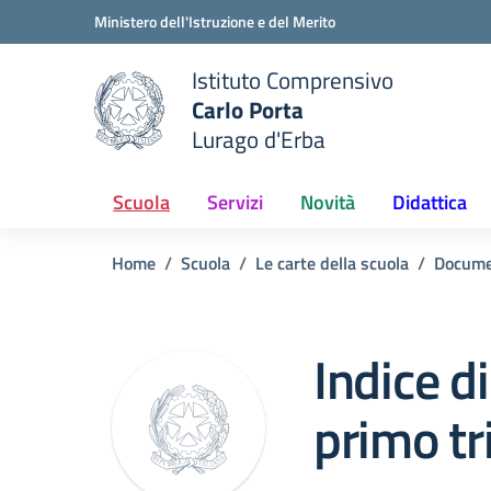
Vai ai contenuti
Vai al menu di navigazione
Vai al footer
Ministero dell'Istruzione e del Merito
Istituto Comprensivo
Carlo Porta
e della scuola
Lurago d'Erba
— Visita la pagina iniziale del
Scuola
Servizi
Novità
Didattica
Home
Scuola
Le carte della scuola
Docume
Indice d
primo t