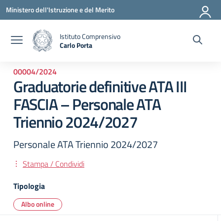
Vai ai contenuti
Vai al menu di navigazione
Vai al footer
Ministero dell'Istruzione e del Merito
Istituto Comprensivo
Carlo Porta
— Visita la pagina iniziale della scuola
00004/2024
Graduatorie definitive ATA III
FASCIA – Personale ATA
Triennio 2024/2027
Personale ATA Triennio 2024/2027
Stampa / Condividi
Tipologia
Albo online