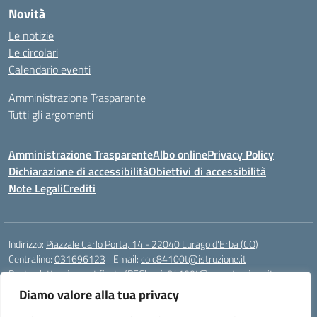
Novità
Le notizie
Le circolari
Calendario eventi
Amministrazione Trasparente
Tutti gli argomenti
Amministrazione Trasparente
Albo online
Privacy Policy
Dichiarazione di accessibilità
Obiettivi di accessibilità
Note Legali
Crediti
Indirizzo:
Piazzale Carlo Porta, 14 - 22040 Lurago d'Erba (CO)
Centralino:
031696123
Email:
coic84100t@istruzione.it
Posta elettronica certificata (PEC):
coic84100t@pec.istruzione.it
Diamo valore alla tua privacy
Codice fiscale: 82002040135
Codice meccanografico:
COIC84100T