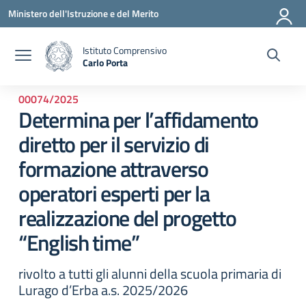
Vai ai contenuti
Vai al menu di navigazione
Vai al footer
Ministero dell'Istruzione e del Merito
Istituto Comprensivo
Carlo Porta
— Visita la pagina iniziale della scuola
00074/2025
Determina per l’affidamento
diretto per il servizio di
formazione attraverso
operatori esperti per la
realizzazione del progetto
“English time”
rivolto a tutti gli alunni della scuola primaria di
Lurago d’Erba a.s. 2025/2026