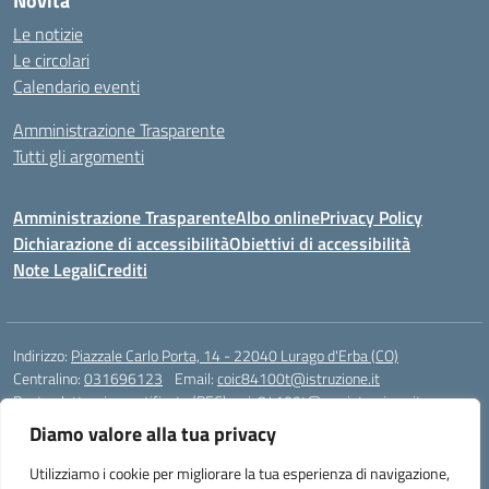
Novità
Le notizie
Le circolari
Calendario eventi
Amministrazione Trasparente
Tutti gli argomenti
Amministrazione Trasparente
Albo online
Privacy Policy
Dichiarazione di accessibilità
Obiettivi di accessibilità
Note Legali
Crediti
Indirizzo:
Piazzale Carlo Porta, 14 - 22040 Lurago d'Erba (CO)
Centralino:
031696123
Email:
coic84100t@istruzione.it
Posta elettronica certificata (PEC):
coic84100t@pec.istruzione.it
Diamo valore alla tua privacy
Codice fiscale: 82002040135
Codice meccanografico:
COIC84100T
Utilizziamo i cookie per migliorare la tua esperienza di navigazione,
Codice unico di fatturazione (CUF): UFKWZ7