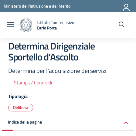
Vai ai contenuti
Vai al menu di navigazione
Vai al footer
Ministero dell'Istruzione e del Merito
Istituto Comprensivo
Carlo Porta
— Visita la pagina iniziale della scuola
Determina Dirigenziale
Sportello d’Ascolto
Determina per l'acquisizione dei servizi
Stampa / Condividi
Tipologia
Delibera
Indice della pagina