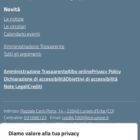
Novità
Le notizie
Le circolari
Calendario eventi
Amministrazione Trasparente
Tutti gli argomenti
Amministrazione Trasparente
Albo online
Privacy Policy
Dichiarazione di accessibilità
Obiettivi di accessibilità
Note Legali
Crediti
Indirizzo:
Piazzale Carlo Porta, 14 - 22040 Lurago d'Erba (CO)
Centralino:
031696123
Email:
coic84100t@istruzione.it
Posta elettronica certificata (PEC):
coic84100t@pec.istruzione.it
Diamo valore alla tua privacy
Codice fiscale: 82002040135