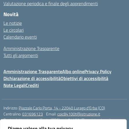
Valutazione periodica e finale degli apprendimenti
Novità
Le notizie
Le circolari
Calendario eventi
Amministrazione Trasparente
Tutti gli argomenti
Amministrazione Trasparente
Albo online
Privacy Policy
Dichiarazione di accessibilità
Obiettivi di accessibilità
Note Legali
Crediti
Indirizzo:
Piazzale Carlo Porta, 14 - 22040 Lurago d'Erba (CO)
Centralino:
031696123
Email:
coic84100t@istruzione.it
Posta elettronica certificata (PEC):
coic84100t@pec.istruzione.it
Diamo valore alla tua privacy