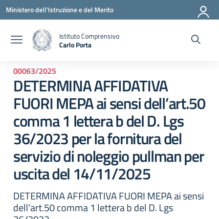
Vai ai contenuti
Vai al menu di navigazione
Vai al footer
Ministero dell'Istruzione e del Merito
Istituto Comprensivo
Carlo Porta
— Visita la pagina iniziale della scuola
00063/2025
DETERMINA AFFIDATIVA
FUORI MEPA ai sensi dell’art.50
comma 1 lettera b del D. Lgs
36/2023 per la fornitura del
servizio di noleggio pullman per
uscita del 14/11/2025
DETERMINA AFFIDATIVA FUORI MEPA ai sensi
dell’art.50 comma 1 lettera b del D. Lgs