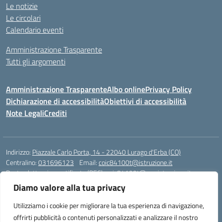
Le notizie
Le circolari
Calendario eventi
Amministrazione Trasparente
Tutti gli argomenti
Amministrazione Trasparente
Albo online
Privacy Policy
Dichiarazione di accessibilità
Obiettivi di accessibilità
Note Legali
Crediti
Indirizzo:
Piazzale Carlo Porta, 14 - 22040 Lurago d'Erba (CO)
Centralino:
031696123
Email:
coic84100t@istruzione.it
Posta elettronica certificata (PEC):
coic84100t@pec.istruzione.it
Diamo valore alla tua privacy
Codice fiscale: 82002040135
Codice meccanografico:
COIC84100T
Utilizziamo i cookie per migliorare la tua esperienza di navigazione,
Codice unico di fatturazione (CUF): UFKWZ7
offrirti pubblicità o contenuti personalizzati e analizzare il nostro