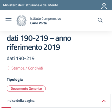
Vai ai contenuti
Vai al menu di navigazione
Vai al footer
Ministero dell'Istruzione e del Merito
Istituto Comprensivo
Carlo Porta
— Visita la pagina iniziale della scuola
dati 190-219 – anno
riferimento 2019
dati 190-219
Stampa / Condividi
Tipologia
Documento Generico
Indice della pagina