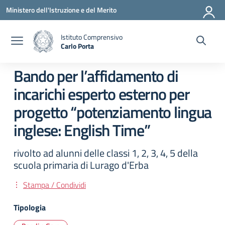
Vai ai contenuti
Vai al menu di navigazione
Vai al footer
Ministero dell'Istruzione e del Merito
Istituto Comprensivo
Carlo Porta
— Visita la pagina iniziale della scuola
Bando per l’affidamento di
incarichi esperto esterno per
progetto “potenziamento lingua
inglese: English Time”
rivolto ad alunni delle classi 1, 2, 3, 4, 5 della
scuola primaria di Lurago d'Erba
Stampa / Condividi
Tipologia