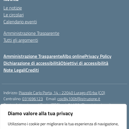
Le notizie
Le circolari
Calendario eventi
Amministrazione Trasparente
Tutti gli argomenti
Amministrazione Trasparente
Albo online
Privacy Policy
Dichiarazione di accessibilità
Obiettivi di accessibilità
Note Legali
Crediti
Indirizzo:
Piazzale Carlo Porta, 14 - 22040 Lurago d'Erba (CO)
Centralino:
031696123
Email:
coic84100t@istruzione.it
Posta elettronica certificata (PEC):
coic84100t@pec.istruzione.it
Diamo valore alla tua privacy
Codice fiscale: 82002040135
Codice meccanografico:
COIC84100T
Utilizziamo i cookie per migliorare la tua esperienza di navigazione,
Codice unico di fatturazione (CUF): UFKWZ7