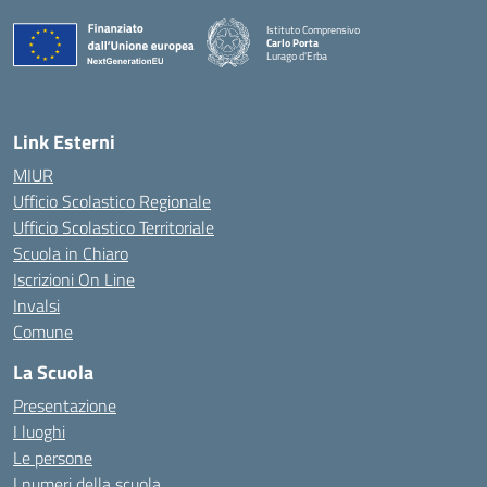
Istituto Comprensivo
Carlo Porta
Lurago d'Erba
— Visita la pagina iniziale della scuola
Link Esterni
MIUR
Ufficio Scolastico Regionale
Ufficio Scolastico Territoriale
Scuola in Chiaro
Iscrizioni On Line
Invalsi
Comune
La Scuola
Presentazione
I luoghi
Le persone
I numeri della scuola