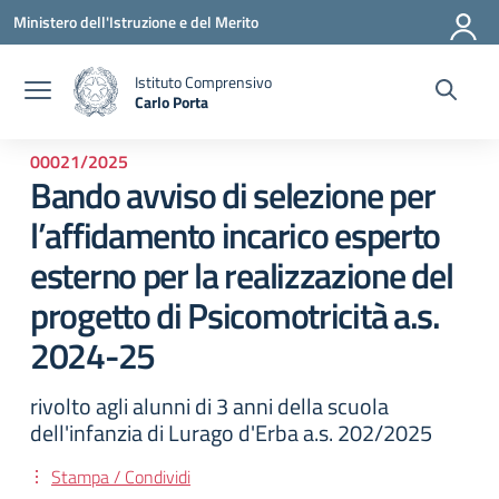
Vai ai contenuti
Vai al menu di navigazione
Vai al footer
Ministero dell'Istruzione e del Merito
Istituto Comprensivo
Carlo Porta
— Visita la pagina iniziale della scuola
00021/2025
Bando avviso di selezione per
l’affidamento incarico esperto
esterno per la realizzazione del
progetto di Psicomotricità a.s.
2024-25
rivolto agli alunni di 3 anni della scuola
dell'infanzia di Lurago d'Erba a.s. 202/2025
Stampa / Condividi