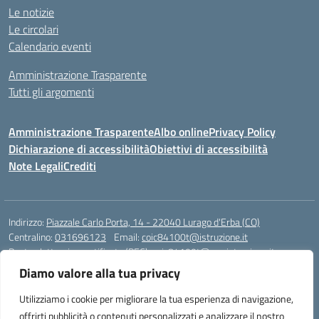
Le notizie
Le circolari
Calendario eventi
Amministrazione Trasparente
Tutti gli argomenti
Amministrazione Trasparente
Albo online
Privacy Policy
Dichiarazione di accessibilità
Obiettivi di accessibilità
Note Legali
Crediti
Indirizzo:
Piazzale Carlo Porta, 14 - 22040 Lurago d'Erba (CO)
Centralino:
031696123
Email:
coic84100t@istruzione.it
Posta elettronica certificata (PEC):
coic84100t@pec.istruzione.it
Diamo valore alla tua privacy
Codice fiscale: 82002040135
Codice meccanografico:
COIC84100T
Utilizziamo i cookie per migliorare la tua esperienza di navigazione,
Codice unico di fatturazione (CUF): UFKWZ7
offrirti pubblicità o contenuti personalizzati e analizzare il nostro