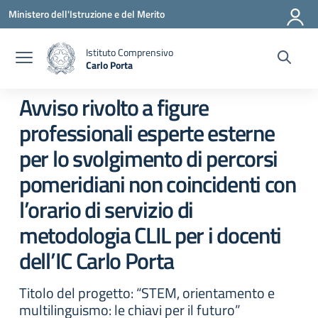
Vai ai contenuti
Vai al menu di navigazione
Vai al footer
Ministero dell'Istruzione e del Merito
Istituto Comprensivo
Carlo Porta
— Visita la pagina iniziale della scuola
Avviso rivolto a figure
professionali esperte esterne
per lo svolgimento di percorsi
pomeridiani non coincidenti con
l’orario di servizio di
metodologia CLIL per i docenti
dell’IC Carlo Porta
Titolo del progetto: “STEM, orientamento e
multilinguismo: le chiavi per il futuro”