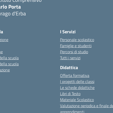
rlo Porta
urago d'Erba
Visita la pagina iniziale della scuola
la
I Servizi
zione
Personale scolastico
Famiglie e studenti
ne
Percorsi di studio
della scuola
Tutti i servizi
della scuola
Didattica
azione
Offerta formativa
I progetti delle classi
Le schede didattiche
Libri di Testo
Materiale Scolastico
Valutazione periodica e finale de
apprendimenti