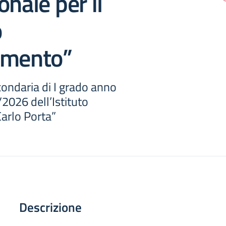
onale per il
o
amento”
condaria di I grado anno
2026 dell’Istituto
arlo Porta”
Descrizione