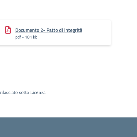
f.pades
Documento 2- Patto di integrità
pdf - 181 kb
rilasciato sotto Licenza