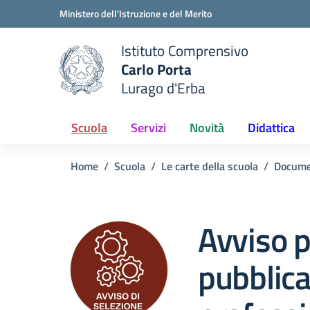
Vai ai contenuti
Vai al menu di navigazione
Vai al footer
Ministero dell'Istruzione e del Merito
Istituto Comprensivo
Carlo Porta
e della scuola
Lurago d'Erba
— Visita la pagina iniziale del
Scuola
Servizi
Novità
Didattica
Home
Scuola
Le carte della scuola
Docume
Avviso p
pubblica