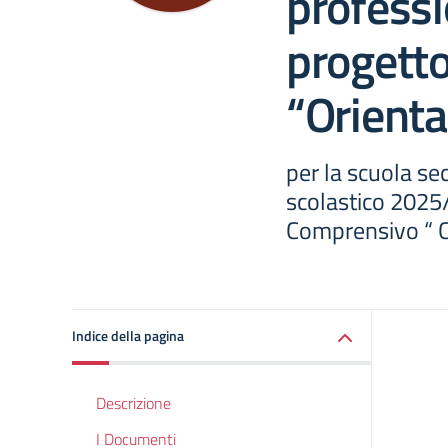
professi
progett
“Orient
per la scuola se
scolastico 2025/
Comprensivo “ C
Indice della pagina
Descrizione
I Documenti