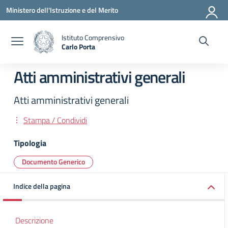
Vai ai contenuti
Vai al menu di navigazione
Vai al footer
Ministero dell'Istruzione e del Merito
Istituto Comprensivo
Carlo Porta
— Visita la pagina iniziale della scuola
Atti amministrativi generali
Atti amministrativi generali
Stampa / Condividi
Tipologia
Documento Generico
Indice della pagina
Descrizione