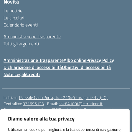
Novità
Le notizie
Le circolari
Calendario eventi
Amministrazione Trasparente
Tutti gli argomenti
Amministrazione Trasparente
Albo online
Privacy Policy
Dichiarazione di accessibilità
Obiettivi di accessibilità
Note Legali
Crediti
Indirizzo:
Piazzale Carlo Porta, 14 - 22040 Lurago d'Erba (CO)
Centralino:
031696123
Email:
coic84100t@istruzione.it
Posta elettronica certificata (PEC):
coic84100t@pec.istruzione.it
Diamo valore alla tua privacy
Codice fiscale: 82002040135
Codice meccanografico:
COIC84100T
Utilizziamo i cookie per migliorare la tua esperienza di navigazione,