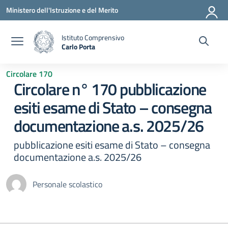
Vai ai contenuti
Vai al menu di navigazione
Vai al footer
Ministero dell'Istruzione e del Merito
Istituto Comprensivo
Carlo Porta
— Visita la pagina iniziale della scuola
Circolare 170
Circolare n° 170 pubblicazione
esiti esame di Stato – consegna
documentazione a.s. 2025/26
pubblicazione esiti esame di Stato – consegna
documentazione a.s. 2025/26
Personale scolastico