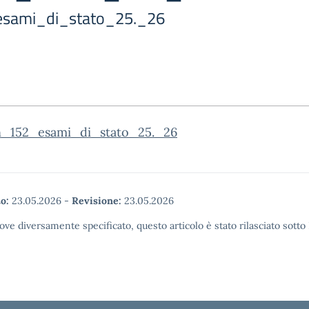
2 esami_di_stato_25._26
n_152_esami_di_stato_25._26
o:
23.05.2026
-
Revisione:
23.05.2026
ove diversamente specificato, questo articolo è stato rilasciato sott