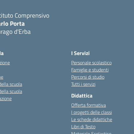
tituto Comprensivo
rlo Porta
urago d'Erba
Visita la pagina iniziale della scuola
la
I Servizi
zione
Personale scolastico
Famiglie e studenti
ne
Percorsi di studio
della scuola
Tutti i servizi
della scuola
Didattica
azione
Offerta formativa
I progetti delle classi
Le schede didattiche
Libri di Testo
Materiale Scolastico