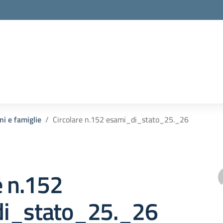
la scuola
ni e famiglie
Circolare n.152 esami_di_stato_25._26
e n.152
i_stato_25._26