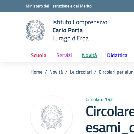
Vai ai contenuti
Vai al menu di navigazione
Vai al footer
Ministero dell'Istruzione e del Merito
Istituto Comprensivo
Carlo Porta
e della scuola
Lurago d'Erba
— Visita la pagina iniziale del
Scuola
Servizi
Novità
Didattica
Home
Novità
Le circolari
Circolari per alun
Circolare 152
Circolar
esami_d