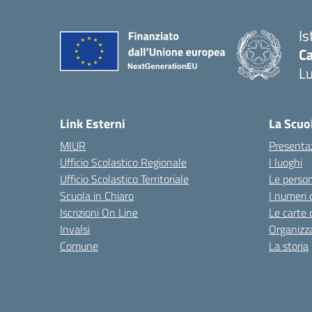
Is
Ca
L
— 
Link Esterni
La Scuo
MIUR
Presenta
Ufficio Scolastico Regionale
I luoghi
Ufficio Scolastico Territoriale
Le perso
Scuola in Chiaro
I numeri 
Iscrizioni On Line
Le carte 
Invalsi
Organizz
Comune
La storia