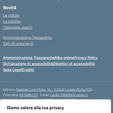
Novità
Le notizie
Le circolari
Calendario eventi
Amministrazione Trasparente
Tutti gli argomenti
Amministrazione Trasparente
Albo online
Privacy Policy
Dichiarazione di accessibilità
Obiettivi di accessibilità
Note Legali
Crediti
Indirizzo:
Piazzale Carlo Porta, 14 - 22040 Lurago d'Erba (CO)
Centralino:
031696123
Email:
coic84100t@istruzione.it
Posta elettronica certificata (PEC):
coic84100t@pec.istruzione.it
Diamo valore alla tua privacy
Codice fiscale: 82002040135