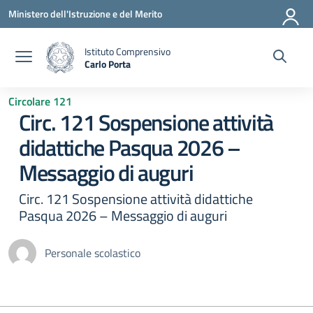
Vai ai contenuti
Vai al menu di navigazione
Vai al footer
Ministero dell'Istruzione e del Merito
Istituto Comprensivo
Carlo Porta
— Visita la pagina iniziale della scuola
Circolare 121
Circ. 121 Sospensione attività
didattiche Pasqua 2026 –
Messaggio di auguri
Circ. 121 Sospensione attività didattiche
Pasqua 2026 – Messaggio di auguri
Personale scolastico