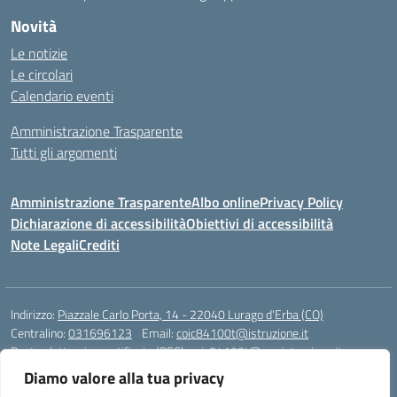
Novità
Le notizie
Le circolari
Calendario eventi
Amministrazione Trasparente
Tutti gli argomenti
Amministrazione Trasparente
Albo online
Privacy Policy
Dichiarazione di accessibilità
Obiettivi di accessibilità
Note Legali
Crediti
Indirizzo:
Piazzale Carlo Porta, 14 - 22040 Lurago d'Erba (CO)
Centralino:
031696123
Email:
coic84100t@istruzione.it
Posta elettronica certificata (PEC):
coic84100t@pec.istruzione.it
Diamo valore alla tua privacy
Codice fiscale: 82002040135