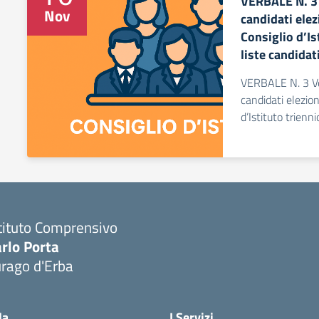
VERBALE N. 3 V
Nov
candidati ele
Consiglio d’I
liste candidat
VERBALE N. 3 Veri
candidati elezio
d’Istituto trienn
tituto Comprensivo
rlo Porta
urago d'Erba
Visita la pagina iniziale della scuola
la
I Servizi