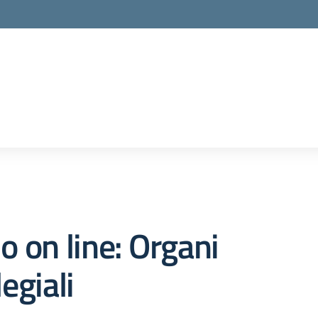
la scuola
o on line:
Organi
legiali