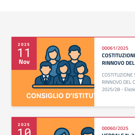
2025
11
00061/2025
COSTITUZIONE
Nov
RINNOVO DEL 
COSTITUZIONE 
RINNOVO DEL CO
2025/28 - Elezi
2025
10
00060/2025