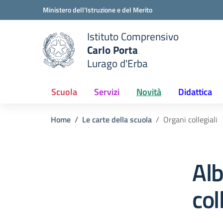
Vai ai contenuti
Vai al menu di navigazione
Vai al footer
Ministero dell'Istruzione e del Merito
Istituto Comprensivo
Carlo Porta
e della scuola
Lurago d'Erba
— Visita la pagina iniziale del
Scuola
Servizi
Novità
Didattica
Home
Le carte della scuola
Organi collegiali
Alb
col