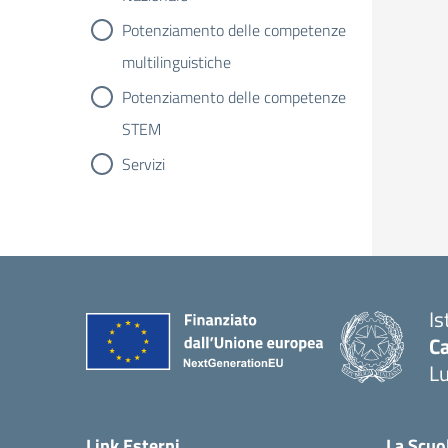
Potenziamento delle competenze
multilinguistiche
Potenziamento delle competenze
STEM
Servizi
Is
Ca
L
— 
Link Esterni
La Scuo